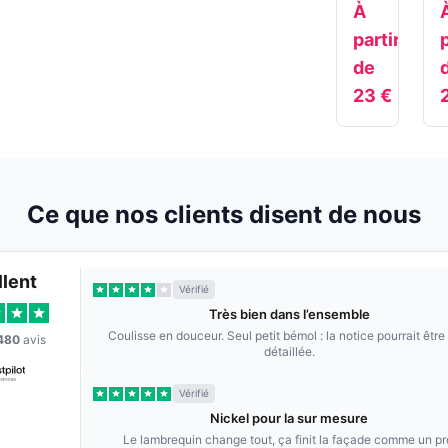
À
partir
p
de
23
€
Ce que nos clients disent de nous
llent
Vérifié
Très bien dans l’ensemble
Coulisse en douceur. Seul petit bémol : la notice pourrait être
480
avis
détaillée.
Vérifié
Nickel pour la sur mesure
Le lambrequin change tout, ça finit la façade comme un pr