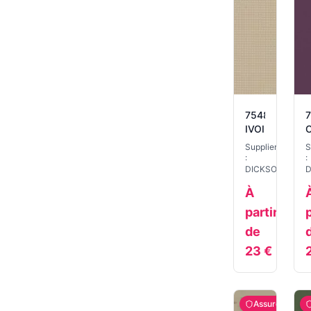
7548
IVOIRE
C
Supplier
S
:
:
DICKSON
D
À
partir
p
de
23
€
Assuré