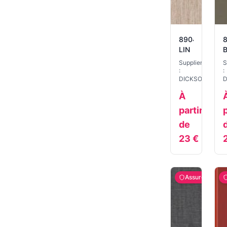
8904
LIN
G
Supplier
S
:
:
DICKSON
D
À
partir
p
de
23
€
Assuré