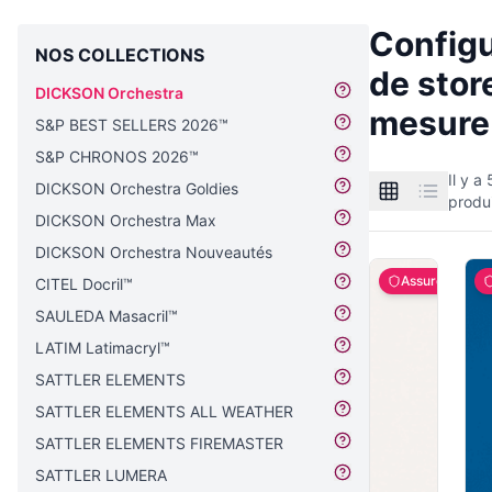
Configu
NOS COLLECTIONS
de stor
DICKSON Orchestra
mesure
S&P BEST SELLERS 2026™
S&P CHRONOS 2026™
Il y a
DICKSON Orchestra Goldies
produi
DICKSON Orchestra Max
DICKSON Orchestra Nouveautés
Assuré
CITEL Docril™
SAULEDA Masacril™
LATIM Latimacryl™
SATTLER ELEMENTS
SATTLER ELEMENTS ALL WEATHER
SATTLER ELEMENTS FIREMASTER
SATTLER LUMERA