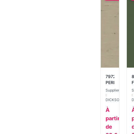
7972
8
PERLE
Supplier
S
:
:
DICKSON
D
À
partir
p
de