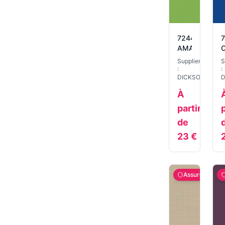
7244
AMANDE
Supplier
S
:
:
DICKSON
D
À
partir
p
de
23
€
Assuré