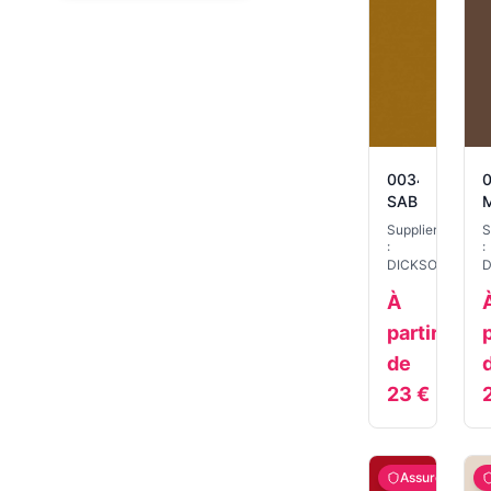
0034
0
SABLE
Supplier
S
:
:
DICKSON
D
À
partir
p
de
23
€
Assuré