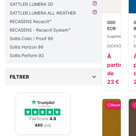
SATTLER LUMERA 3D
SATTLER LUMERA ALL WEATHER
RECASENS Recacril™
0001
0
ECRU
RECASENS - Recacril System™
Supplier
S
Soltis Color / Proof 96
:
:
DICKSON
D
Soltis Horizon 86
Soltis Perform 92
À
partir
p
de
FILTRER
23
€
Assuré
FairScore
4.8
480
avis