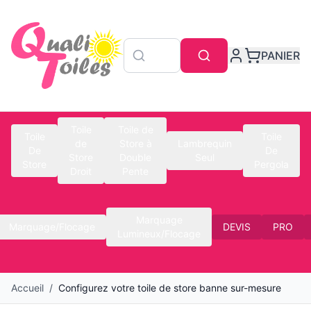
PANIER
Toile
Toile de
Toile
Toile
de
Store à
Lambrequin
De
De
Store
Double
Seul
Store
Pergola
Droit
Pente
Marquage
Marquage/Flocage
DEVIS
PRO
Lumineux/Flocage
Accueil
/
Configurez votre toile de store banne sur-mesure