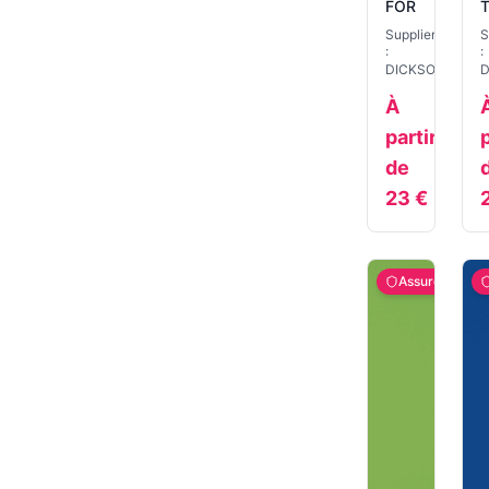
FORET
Supplier
S
:
:
DICKSON
D
À
partir
p
de
23
€
Assuré