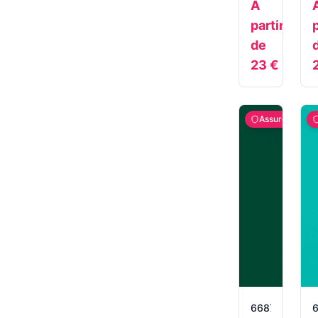
À
partir
p
de
23
€
Assuré
6687