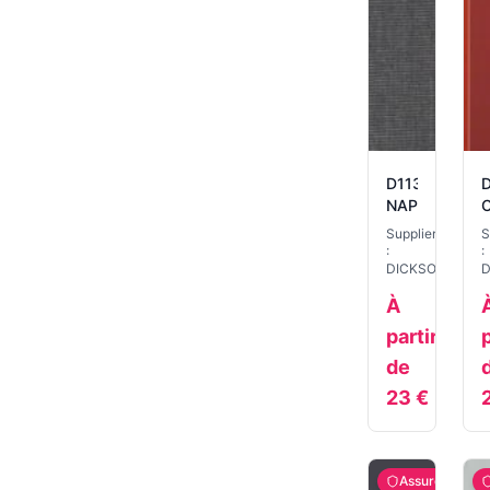
D113
NAPLES
Supplier
S
:
:
DICKSON
D
À
partir
p
de
23
€
Assuré