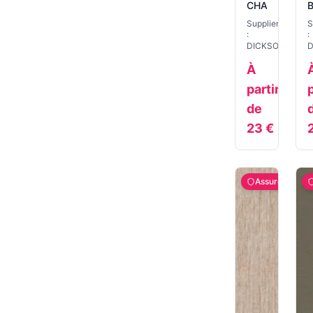
CHARDON
Supplier
S
:
:
DICKSON
D
À
partir
p
de
23
€
Assuré