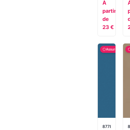
À
partir
p
de
23
€
Assuré
8778
8